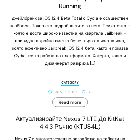
Running
джейлбрейк за iOS 12.4 Beta Total с Cydia е осъществен
на iPhone. Точно ето подробностите за него. Психотеята –
която е доста широко известна на квартала Jailbreak –
привидно в крайна сметка беше първата частна част,
която ефективно Jailbreak iOS 12.4 бета, както и показва
Cydia, която работи на платформата. Хакерът, както и
дизайнерът разкриха […]
CATEGORY
July 13, 2023
0
Read more
Актуализирайте Nexus 7 LTE До KitKat
4.4.3 Ръчно (KTU84L)
Nexus 7 е многото успешно разработка на таблети на