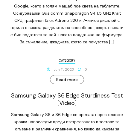
Google, което в голям мащаб пое света на таблетите.
Осигурявайки Qualcomm Snapdragon S4 1.5 GHz Krait
CPU, графичен блок Adreno 320 и 7-инчов дисплей с
горила с висока разделителна способност, звярът винаги
е бил подготвен за най-новата поддръжка на фърмуера.
За съжаление, джаджата, която се почувства […]
CATEGORY
July 11, 2023
0
Read more
Samsung Galaxy S6 Edge Sturdiness Test
[Video]
Samsung Galaxy S6 и S6 Edge се прелагат през техните
крачки напоследък преди изстрелването в тестове за
огъване и различни сравнения, но какво да кажем за