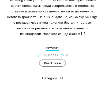
Samsung Galaxy S6 и S6 Edge се прелагат през техните
крачки напоследък преди изстрелването в тестове за
огъване и различни сравнения, но какво да кажем за
неговата трайност? Не е изненадващо, че Galaxy S6 Edge
е поставен чрез някои наистина брутални тестове,
въпреки че резултатите бяха много повече от
изненадващи. Насочете се над скока и […]
CATEGORY
July 11, 2023
0
Read more
Category
19