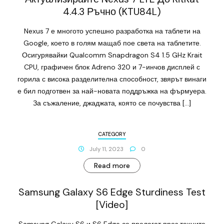
4.4.3 Ръчно (KTU84L)
Nexus 7 е многото успешно разработка на таблети на
Google, което в голям мащаб пое света на таблетите.
Осигурявайки Qualcomm Snapdragon S4 1.5 GHz Krait
CPU, графичен блок Adreno 320 и 7-инчов дисплей с
горила с висока разделителна способност, звярът винаги
е бил подготвен за най-новата поддръжка на фърмуера.
За съжаление, джаджата, която се почувства […]
CATEGORY
July 11, 2023
0
Read more
Samsung Galaxy S6 Edge Sturdiness Test
[Video]