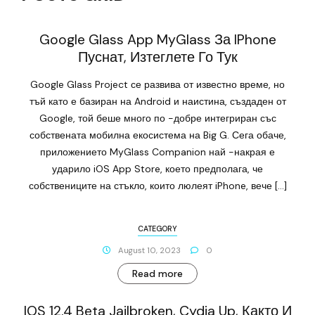
Google Glass App MyGlass За IPhone
Пуснат, Изтеглете Го Тук
Google Glass Project се развива от известно време, но
тъй като е базиран на Android и наистина, създаден от
Google, той беше много по -добре интегриран със
собствената мобилна екосистема на Big G. Сега обаче,
приложението MyGlass Companion най -накрая е
ударило iOS App Store, което предполага, че
собствениците на стъкло, които люлеят iPhone, вече […]
CATEGORY
August 10, 2023
0
Read more
IOS 12.4 Beta Jailbroken, Cydia Up, Както И