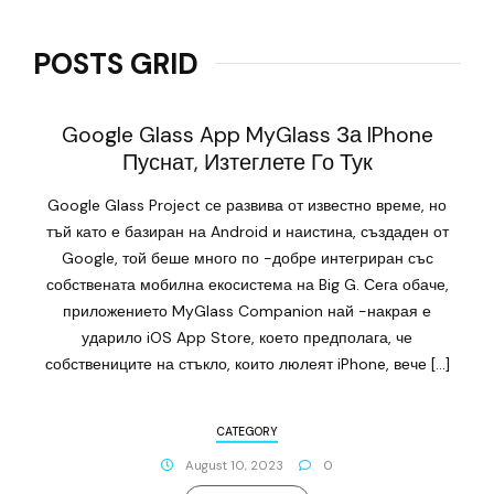
POSTS GRID
Google Glass App MyGlass За IPhone
Пуснат, Изтеглете Го Тук
Google Glass Project се развива от известно време, но
тъй като е базиран на Android и наистина, създаден от
Google, той беше много по -добре интегриран със
собствената мобилна екосистема на Big G. Сега обаче,
приложението MyGlass Companion най -накрая е
ударило iOS App Store, което предполага, че
собствениците на стъкло, които люлеят iPhone, вече […]
CATEGORY
August 10, 2023
0