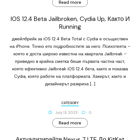
Read more
IOS 12.4 Beta Jailbroken, Cydia Up, Както И
Running
джейлбрейк за iOS 12.4 Beta Total с Cydia е осъществен
на iPhone. Точно ето подробностите за него. Психотеята –
която е доста широко известна на квартала Jailbreak –
привидно в крайна сметка беше първата частна част,
която ефективно Jailbreak iOS 12.4 бета, както и показва
Cydia, която работи на платформата. Хакерът, както и
дизайнерът разкриха […]
CATEGORY
July 13, 2023
0
Read more
Актуализирайте Nexus 7 LTE До KitKat