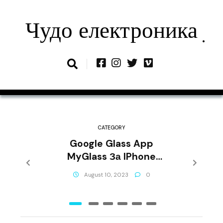
Skip
to
Чудо електроника
content
CATEGORY
Google Glass App
MyGlass За IPhone
Пуснат, Изтеглете Го Тук
August 10, 2023
0