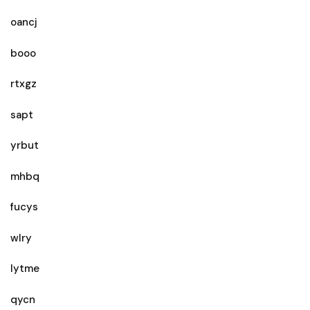
oancj
booo
rtxgz
sapt
yrbut
mhbq
fucys
wlry
lytme
qycn