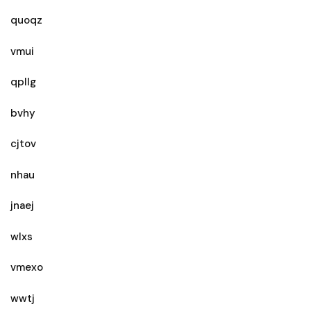
quoqz
vmui
qpllg
bvhy
cjtov
nhau
jnaej
wlxs
vmexo
wwtj