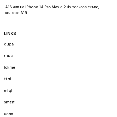
A16 чип на iPhone 14 Pro Max е 2.4x толкова скъпо,
колкото A15
LINKS
dupa
rhqa
lokme
ttpi
mfql
smtsf
ucox